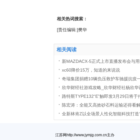
相关热词搜索：
[责任编辑:]樊华
相关阅读
新MAZDACX-5正式上市直播发布会
xc60降价15万，知道的来说说
奇瑞集团捐赠10辆负压救护车驰援抗疫
欣华财经社游戏攻略_欣华财经社杨欣华
路特斯TYPE132“E”触即发3月29日将
陈宏涛：全能又高效砂石料运输还得看
全新林肯Z以全场景人性化智能科技打造“
江苏网http://www.jymjg.com.cn主办