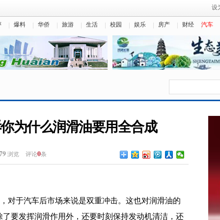
设
评
爆料
华侨
旅游
生活
校园
娱乐
房产
财经
汽车
诉你为什么润滑油要用全合成
79
0
浏览
评论
条
布，对于汽车后市场来说是双重冲击。这也对润滑油的
除了要发挥润滑作用外，还要时刻保持发动机清洁，还