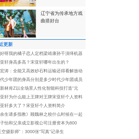
辽宁省为传承地方戏
曲搭好台
近更新
好呀我的橘子恋人定档梁靖康孙千演绎机器
亚轩身高多高？宋亚轩哪年出生的？
宏涛：全能又高效砂石料运输还得看解放动
代少年团的身高分别是多少时代少年团成员
新林肯Z以全场景人性化智能科技打造“元
亚轩为什么能上王牌对王牌宋亚轩个人资料
亚轩多大了？宋亚轩个人资料简介
余生请多指教》顾魏林之校什么时候在一起
子怡和父亲成立影视公司注册资本为800
天空摄影师”：3000张“写真”记录生