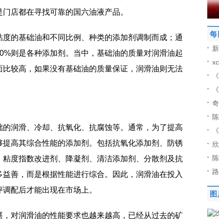
是门店都在寻找可靠的国六油液产品。
每
粘度的基础油和不同比例、种类的添加剂调制而成；通
新
10%则是各种添加剂。当中，基础油的质量对润滑油起
x
面比较高，如果没有基础油的质量保证，润滑油则无法
《
《
奇
陈
础的润滑、冷却、抗氧化、抗腐蚀等。通常，为了提高
《
够提高其综合性能的添加剂。包括抗氧化添加剂、防锈
欣
陈
、粘度指数改进剂、降凝剂、清洁添加剂、分散剂及抗
路
多益善，而是根据性能进行综合。因此，润滑油在投入
评调配后才能出现在市场上。
图
湛，对润滑油的性能要求也越来越高，已经从过去的矿