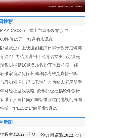
日推荐
MAZDACX-5正式上市直播发布会与
c60降价15万，知道的来说说
卧鼠藏虫》上映编剧兼演员郭子歆开启爆笑
骨语2》大结局讲的什么骨语女主与导演是
瑞集团捐赠10辆负压救护车驰援抗疫一线
宥维家境如何徐艺洋和陈宥维是真情侣吗
与君初相识》纪云禾为什么劝鲛人断尾胡意
华财经社游戏攻略_欣华财经社杨欣华设计
宥维个人资料简介陈宥维演过的电视剧有哪
特斯TYPE132“E”触即发3月29
片新闻
沙力圆桌派2022老年