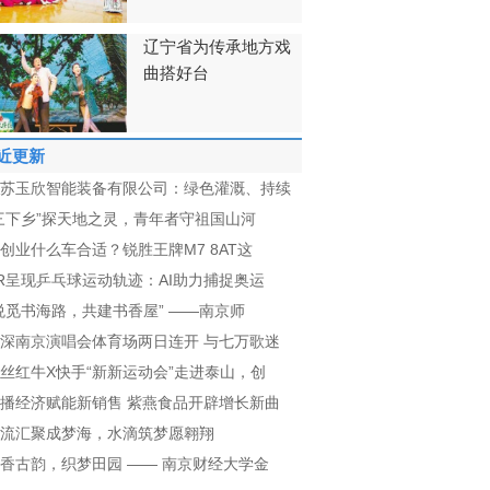
辽宁省为传承地方戏
曲搭好台
近更新
苏玉欣智能装备有限公司：绿色灌溉、持续
三下乡”探天地之灵，青年者守祖国山河
创业什么车合适？锐胜王牌M7 8AT这
R呈现乒乓球运动轨迹：AI助力捕捉奥运
悦觅书海路，共建书香屋” ——南京师
深南京演唱会体育场两日连开 与七万歌迷
丝红牛X快手“新新运动会”走进泰山，创
播经济赋能新销售 紫燕食品开辟增长新曲
流汇聚成梦海，水滴筑梦愿翱翔
香古韵，织梦田园 —— 南京财经大学金