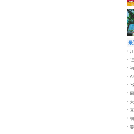
最
江
“
初
A
“
周
天
直
细
姜