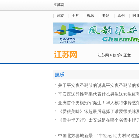
江苏网
民族
图片
视频
专题
原创
时
江苏网
>
娱乐
> 正文
娱乐
关于平安夜圣诞节的说说平安夜圣诞节的
平安夜送异性苹果代表什么男生送女生红
亚洲首个男模冠军诞生！华人模特张释艺荣获E
《爱很美味》宋超最后选择了谁爱很美味
《雪中悍刀行》太安城是在哪个省雪中悍
中国北方县城新景：“牛经纪”助力村民过起