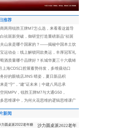
日推荐
商两用锐胜王牌M7怎么选，来看看这篇导
白祛斑新突破，御研堂打造重磅新品“祛斑
夫山泉是哪个国家的？——揭秘中国本土饮
宝运动会：线上解锁同款奥运，丰厚冠军礼
萄酒质量哪个品牌好？长城华夏三十六载铸
月上海CDS口腔展蓄势待发，多维撬动口
务好的眼镜店JINS 晴姿，夏日新品积
来是“宁”，“建”证未来｜中建八局总承
空间MPV，锐胜王牌M7与大通G50，
多思维课中，为何火花思维的逻辑思维课广
片新闻
沙力圆桌派2022老年