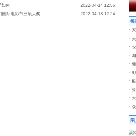
局如何
2022-04-14 12:56
门国际电影节三项大奖
2022-04-13 12:24
每
家
美
农
淘
葡
9
服
缘
大
众
图