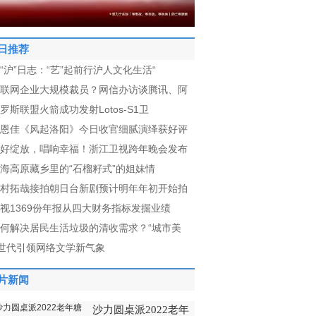
日推荐
“沪”日志：“艺”起前行沪人文化生活“
联网企业大规模裁员？网信办访谈腾讯、阿
罗斯联盟火箭成功发射Lotos-S1卫
恩佳《风起洛阳》今日收官细腻演绎获好评
好绽放，唱响幸福！浙江卫视跨年晚会发布
海高原藏乡里的“石榴籽式”的姐妹情
村拓哉接拍朝日台新剧预计明年年初开始拍
视1369份年报从四大财务指标发掘业绩
何解决居民生活垃圾的清收需求？“城市美
世代引领网络文学新气象
片新闻
沙力圆桌派2022老年