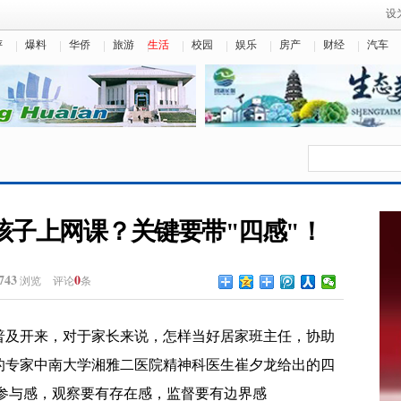
设
评
爆料
华侨
旅游
生活
校园
娱乐
房产
财经
汽车
孩子上网课？关键要带"四感"！
743
0
浏览
评论
条
普及开来，对于家长来说，怎样当好居家班主任，协助
的专家中南大学湘雅二医院精神科医生崔夕龙给出的四
有参与感，观察要有存在感，监督要有边界感