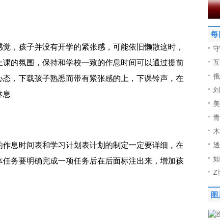
每
感觉，孩子并没有开学的紧张感，可能依旧懒散这时，
守
上课的氛围，保持和学校一致的作息时间可以通过提前
互
俄
心态，下载孩子熟悉而带有紧张感的上，下课铃声，在
刘
休息
美
青
木
的作息时间表和学习计划表计划的制定一定要详细，在
透
如
体任务要明确完成一项任务后在后面标注出来，增加孩
Z
图