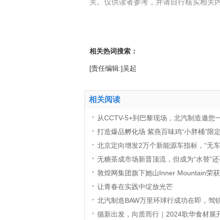
关。仅供读者参考，并请自行核实相关
相关热词搜索：
[责任编辑:]吴起
相关阅读
从CCTV-5+到巴黎现场，北汽制造邀
打造爆品孵化场 紫燕百味鸡“小胖桶”限定
北京定向增发2万个新能源车指标，“无车
无糖茶成市场新晋顶流，但成为“水替”
敦煌网集团旗下她山Inner Mountain荣获三
让青春在实践中绽放光芒
北汽制造BAW万里环球行成功在即，驾
循新出发，向质而行｜2024歌华食材展