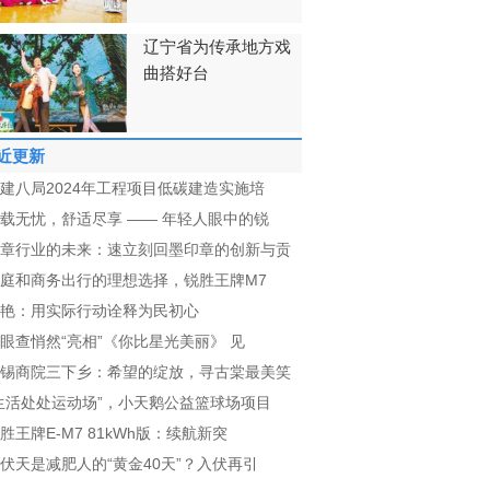
辽宁省为传承地方戏
曲搭好台
近更新
建八局2024年工程项目低碳建造实施培
载无忧，舒适尽享 —— 年轻人眼中的锐
章行业的未来：速立刻回墨印章的创新与贡
庭和商务出行的理想选择，锐胜王牌M7
艳：用实际行动诠释为民初心
眼查悄然“亮相”《你比星光美丽》 见
锡商院三下乡：希望的绽放，寻古棠最美笑
生活处处运动场”，小天鹅公益篮球场项目
胜王牌E-M7 81kWh版：续航新突
伏天是减肥人的“黄金40天”？入伏再引