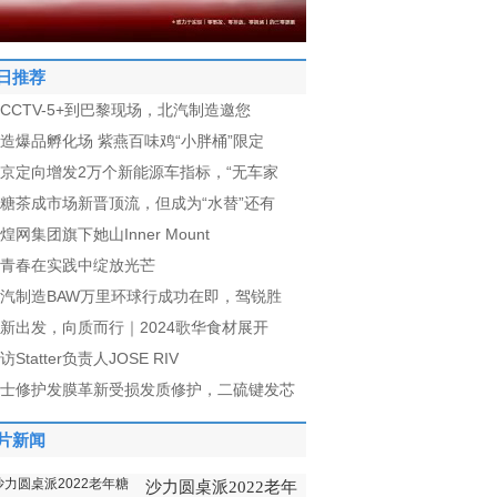
日推荐
CCTV-5+到巴黎现场，北汽制造邀您
造爆品孵化场 紫燕百味鸡“小胖桶”限定
京定向增发2万个新能源车指标，“无车家
糖茶成市场新晋顶流，但成为“水替”还有
煌网集团旗下她山Inner Mount
青春在实践中绽放光芒
汽制造BAW万里环球行成功在即，驾锐胜
新出发，向质而行｜2024歌华食材展开
访Statter负责人JOSE RIV
士修护发膜革新受损发质修护，二硫键发芯
片新闻
沙力圆桌派2022老年