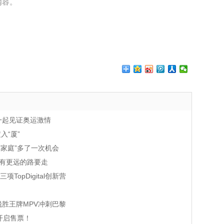
内容。
您一起见证奥运激情
入“厦”
家庭”多了一次机会
还有更远的路要走
项TopDigital创新营
锐胜王牌MPV冲刺巴黎
开启售票！