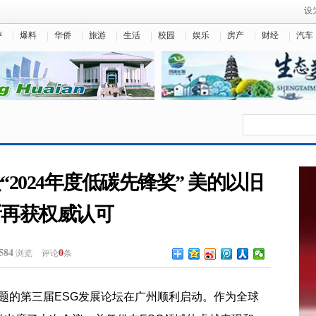
设
评
爆料
华侨
旅游
生活
校园
娱乐
房产
财经
汽车
2024年度低碳先锋奖” 美的以旧
新再获权威认可
584
0
浏览
评论
条
为主题的第三届ESG发展论坛在广州顺利启动。作为全球