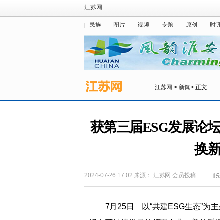
江苏网
民族
图片
视频
专题
原创
时
江苏网
>
新闻
> 正文
获第三届ESG发展论坛“
换
15
2024-07-26 17:02
来源：
江苏网
会员投稿
7月25日，以“共建ESG生态”