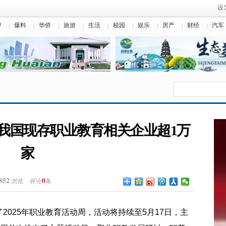
设
评
爆料
华侨
旅游
生活
校园
娱乐
房产
财经
汽车
，我国现存职业教育相关企业超1万
家
852
0
浏览
评论
条
2025年职业教育活动周，活动将持续至5月17日，主