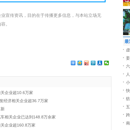
企业宣传资讯，目的在于传播更多信息，与本站立场无
内容。
最
虚
姜
六
人
小
快
企业超10.6万家
纺
发经济相关企业超36.7万家
五
革新
跨
相关企业已达到148.8万余家
南
企业超160.8万家