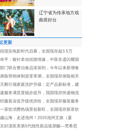
辽宁省为传承地方戏
曲搭好台
近更新
拟现实电影时代启幕，全国现存超3.5万
布平：银针牵动丝路情缘，中医非遗闪耀国
部门联合整治食品添加剂，今年以来新增食
身险营销体制迎变革潮，全国现存保险相关
天鹅引领家庭洗护升级：定产品新标准，建
递服务满意度稳步提升，我国现存快递物流
织服装业促升级优供给，全国现存服装服务
一茶饮消费热场景创新旺，全国现存新茶饮
越山海，走进池州！2025池州文旅（厦
京好漾医美第5代线性新品玻尿酸—梵希思