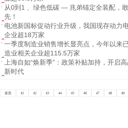
从0到1 、绿色低碳 — 兆弟锚定全装配，
先！
电池新国标促动行业升级，我国现存动力
企业超18万家
一季度制造业销售增长显亮点，今年以来
造业相关企业超115.5万家
上海自如“焕新季”：政策补贴加持，开启
新时代
首页
41
42
43
44
45
46
47
48
49