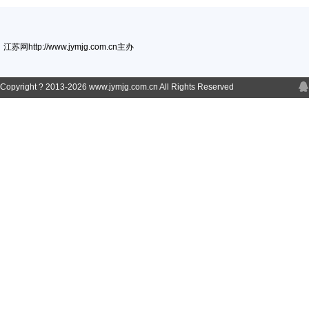
江苏网http://www.jymjg.com.cn主办
Copyright ? 2013-
2026 www.jymjg.com.cn All Rights Reserved