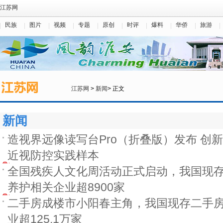
江苏网
民族
图片
视频
专题
原创
时评
爆料
华侨
旅游
江苏网
>
新闻
> 正文
新闻
造视界远像读写台Pro（折叠版）发布 创
近视防控实践样本
全国残疾人文化周活动正式启动，我国现
养护相关企业超8900家
二手房成楼市小阳春主角，我国现存二手
业超125.1万家