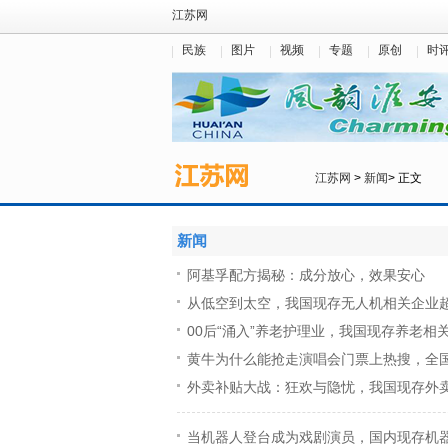
江苏网
民族
图片
视频
专题
原创
时
江苏网
>
新闻
> 正文
新闻
阿基孚配方揭秘：成分放心，效果安心
从低空到太空，我国现存无人机相关企业超
00后“涌入”养老护理业，我国现存养老相关
黄牛为什么能抢走演唱会门票上热搜，全国
外卖补贴大战：狂欢与隐忧，我国现存外卖相
当机器人登台成为戏剧演员，国内现存机器