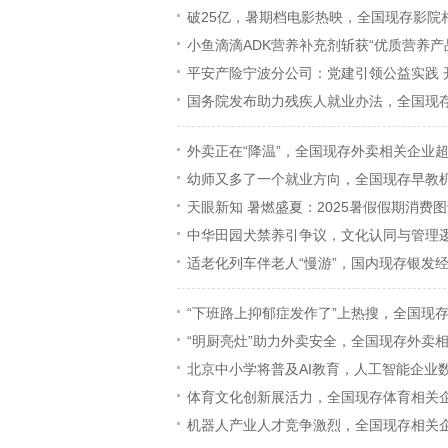
破25亿，暑期档电影热映，全国现存影院相
小鱼滴滴ADK营养补充剂斩获“优质营养
平安产险宁波分公司：党建引领公益实践 
国务院发布助力残疾人就业办法，全国现存
外卖正在“降温”，全国现存外卖相关企业超3
幼师又多了一个就业方向，全国现存早教机构
天眼新知 暑燃盛夏：2025暑假假期消费
中华田园犬禁养引争议，文化认同与管理
适老化列车伴老人“慢游”，国内现存银发经
“下班路上抑郁症发作了”上热搜，全国现存
“明厨亮灶”助力外卖安全，全国现存外卖相关
北京中小学将普及AI教育，人工智能企业
体育文化创新展活力，全国现存体育相关企业
机器人产业人才竞争激烈，全国现存相关企业