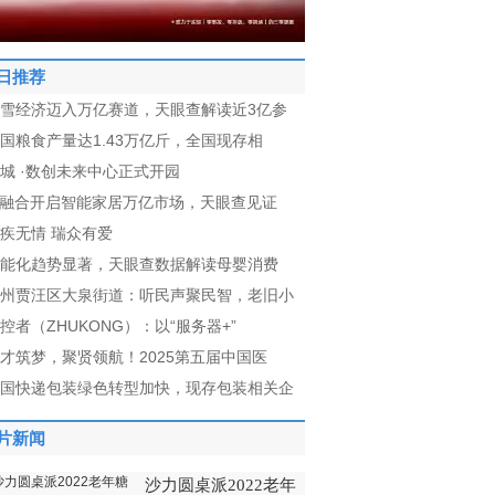
日推荐
雪经济迈入万亿赛道，天眼查解读近3亿参
国粮食产量达1.43万亿斤，全国现存相
城 ·数创未来中心正式开园
I融合开启智能家居万亿市场，天眼查见证
疾无情 瑞众有爱
能化趋势显著，天眼查数据解读母婴消费
州贾汪区大泉街道：听民声聚民智，老旧小
控者（ZHUKONG）：以“服务器+”
才筑梦，聚贤领航！2025第五届中国医
国快递包装绿色转型加快，现存包装相关企
片新闻
沙力圆桌派2022老年