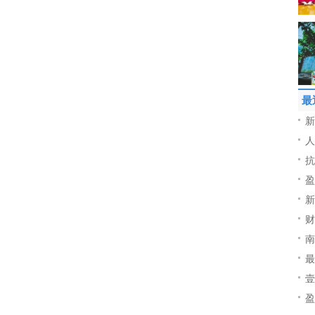
最
新
人
抗
盈
新
财
南
最
壹
盈