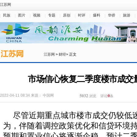
江苏网
民族
图片
视频
专题
原创
时评
爆料
华侨
旅游
江苏网
>
财经
> 正文
市场信心恢复二季度楼市成交
5032
0
2022-04-11 08:34
来源：
中国网
浏览
评论
条
尽管近期重点城市楼市成交仍较低
为，伴随着调控政策优化和信贷环境
预期和置业信心将逐渐企稳，预计二