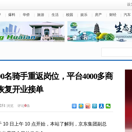
设
评
爆料
华侨
旅游
生活
校园
娱乐
房产
财经
汽车
0名骑手重返岗位，平台4000多商
恢复开业接单
251
0
浏览
评论
条
10 日上午 10 点开始，本站了解到，京东集团副总