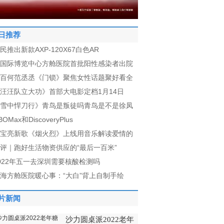
日推荐
民推出新款AXP-120X67白色AR
国际博览中心方舱医院首批阳性感染者出院
百何范丞丞《门锁》聚焦女性话题聚好看全
汪汪队立大功》首部大电影定档1月14日
雪中悍刀行》青鸟是叛徒吗青鸟是不是徐凤
BOMax和DiscoveryPlus
宝亮新歌《烟火烈》上线用音乐解读爱情的
评｜跑好生活物资供应的“最后一百米”
022年五一去深圳需要核酸检测吗
海方舱医院暖心事：“大白”背上自制手绘
片新闻
沙力圆桌派2022老年