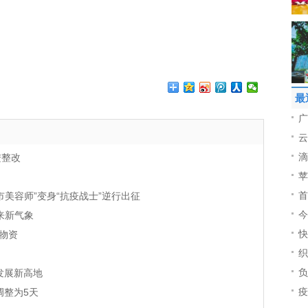
最
广
云
滴
进整改
苹
首
美容师”变身“抗疫战士”逆行出征
今
带来新气象
快
物资
织
负
发展新高地
疫
调整为5天