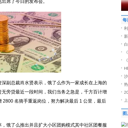
也出席了今日的发布会。
每
利
新
白
《
《
H
沙
资深副总裁肖水贤表示，饿了么作为一家成长在上海的
热
责无旁贷最近一段时间，我们当务之急是，千方百计增
2
上
2800 名骑手重返岗位，努力解决最后 1 公里，最后
图
率，饿了么推出并且扩大小区团购模式其中社区团餐服