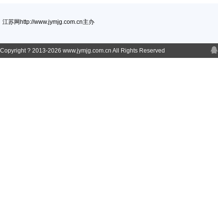
江苏网http://www.jymjg.com.cn主办
Copyright ? 2013-
2026 www.jymjg.com.cn All Rights Reserved