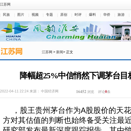
江苏网
民族
图片
视频
专题
原创
时评
爆料
华侨
旅游
江苏网
>
新闻
> 正文
降幅超25%中信悄然下调茅台目标
16452
0
2022-04-11 22:24
来源：
中国经济网
浏览
评论
条
，股王贵州茅台作为A股股价的天
方对其估值的判断也始终备受关注最
研究部发布最新深度跟踪报告，其中