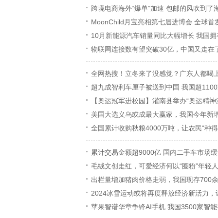
跨境电商海外“爆单”加速 包邮的风吹到了
MoonChild月宝亮相第七届进博会 全
10月新能源汽车销量同比大幅增长 我国拥
物联网连接数有望突破30亿，中国又走在
全网热搜！立冬来了没感觉？广东人都喝上
超九成智利车厘子被送到中国 我国超110
【奥运冠军进校园】灌南县举办“奥运精神
美国大选义乌或成最大赢家，我国今年新增
全国累计收购秋粮4000万吨，让农民“种
累计交易金额超9000亿 国内二手车市场
毛绒文创走红，可爱经济何以“圈粉”年轻
出栏量增加猪肉价格走弱，我国现存700
2024冰雪运动或将再度释放经济新活力，
苹果智谱华章争锋AI手机 我国3500家智