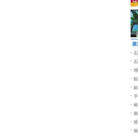
最
石
石
增
贴
贴
手
偷
偷
谁
疯