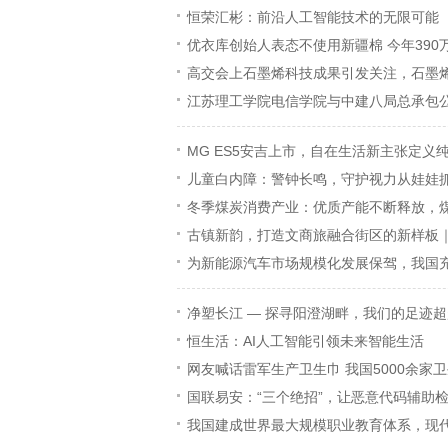
恒荣汇彬：前沿人工智能技术的无限可能
优衣库创始人表态不使用新疆棉 今年39
高交会上石墨烯科技成果引发关注，石墨
江苏理工学院电信学院与中建八局总承包
MG ES5安吉上市，自在生活新主张定义纯
儿童白内障：警钟长鸣，守护视力从娃娃
冬季煤炭消费产业：优质产能不断释放，
古镇新韵，打造文商旅融合街区的新样板
为新能源汽车市场规模化发展保驾，我国
净塑长江 — 探寻阳澄湖畔，我们的足迹
恒生活：AI人工智能引领未来智能生活
网友喊话雷军生产卫生巾 我国5000余家
国联易安：“三个绝招”，让恶意代码辅助检
我国建成世界最大规模职业教育体系，现