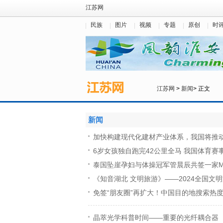
江苏网
民族
图片
视频
专题
原创
时
江苏网
>
新闻
> 正文
新闻
加快构建现代化建材产业体系，我国将推
6岁女孩独自跑完42公里全马 我国体育赛
泰国坠崖孕妇与体操冠军管晨辰共签一家M
《知音湖北 文明旅游》——2024全国文
免签“朋友圈”再扩大！中国目的地搜索热
晶萃光学科普时间——重要的光纤耦合器