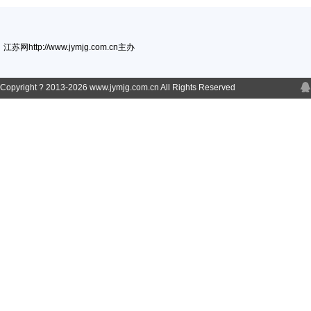
江苏网http://www.jymjg.com.cn主办
Copyright ? 2013-
2026 www.jymjg.com.cn All Rights Reserved