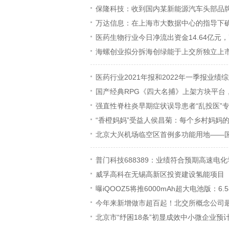
保隆科技：收到国内某新能源汽车头部品
万达信息：在上海市大数据中心的指导下确
医药生物行业今日净流出资金14.64亿元
海螺创业拟分拆海创绿能于上交所独立上
医药行业2021年报和2022年一季报业
国产经典RPG《四大名捕》上架方块平台
强直性脊柱炎早期症状误导患者“乱投医”
“香橙妈妈”受益人侯昌菊：每个乡村妈妈
北京大兴机场临空区首例多功能用地——
普门科技688389：业绩符合预期高速电
威孚高科在无锡高新区投资建设氢能项目
曝iQOOZ5将推6000mAh超大电池版：6.
今年来新增做市超百起！北交所概念公司最
北京市“纾困18条”初显成效中小微企业预