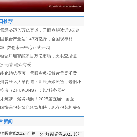
日推荐
雪经济迈入万亿赛道，天眼查解读近3亿参
国粮食产量达1.43万亿斤，全国现存相
城 ·数创未来中心正式开园
I融合开启智能家居万亿市场，天眼查见证
疾无情 瑞众有爱
能化趋势显著，天眼查数据解读母婴消费
州贾汪区大泉街道：听民声聚民智，老旧小
控者（ZHUKONG）：以“服务器+”
才筑梦，聚贤领航！2025第五届中国医
国快递包装绿色转型加快，现存包装相关企
片新闻
沙力圆桌派2022老年