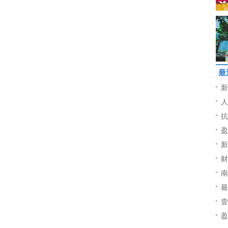
最
新
人
抗
盈
新
财
南
最
壹
盈