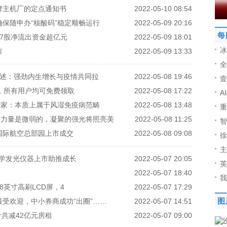
牌主机厂的定点通知书
2022-05-10 08:54
保随申办“核酸码”稳定顺畅运行
2022-05-09 20:16
每
，7股净流出资金超亿元
2022-05-09 18:01
冰
市
2022-05-09 13:33
全
绩综述：强劲内生增长与疫情共同拉
2022-05-08 19:46
壹
，所有用户均可免费领取
2022-05-08 17:22
A
专家：本质上属于风湿免疫病范畴
2022-05-08 13:48
重
的力量是微弱的，凝聚的强光将照亮美
2022-05-08 11:25
智
国际航空总部园上市成交
2022-05-08 09:08
徐
主
化学发光仪器上市助推成长
2022-05-07 20:05
英
2022-05-07 18:40
我
58英寸高刷LCD屏，4
2022-05-07 17:29
受欢迎，中小券商成功“出圈”……
2022-05-07 14:51
图
计共减42亿元房租
2022-05-07 09:00