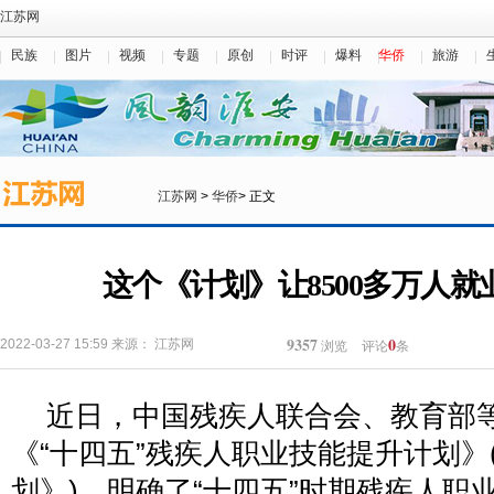
江苏网
民族
图片
视频
专题
原创
时评
爆料
华侨
旅游
江苏网
>
华侨
> 正文
这个《计划》让8500多万人
9357
0
2022-03-27 15:59
来源：
江苏网
浏览
评论
条
近日，中国残疾人联合会、教育部
《“十四五”残疾人职业技能提升计划》
划》)，明确了“十四五”时期残疾人职