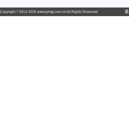
Copyright ? 2013-
2026 www.jymjg.com.cn All Rights Reserved